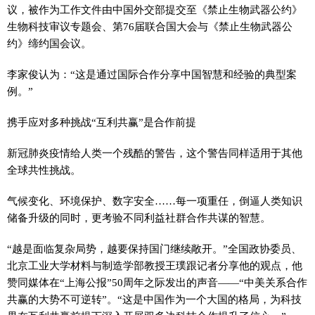
议，被作为工作文件由中国外交部提交至《禁止生物武器公约》
生物科技审议专题会、第76届联合国大会与《禁止生物武器公
约》缔约国会议。
李家俊认为：“这是通过国际合作分享中国智慧和经验的典型案
例。”
携手应对多种挑战“互利共赢”是合作前提
新冠
肺炎
疫情
给人类一个残酷的警告，这个警告同样适用于其他
全球共
性
挑战。
气候变化、环境保护、数字安全……每一项重任，倒逼人类知识
储备升级的同时，更考验不同利益社群合作共谋的智慧。
“越是面临复杂局势，越要保持国门继续敞开。”全国政协委员、
北京工业大学材料与制造学部教授王璞跟记者分享他的观点，他
赞同媒体在“上海公报”50
周年
之际发出的声音——“
中美
关系合作
共赢的大势不可逆转”。“这是中国作为一个大国的格局，为科技