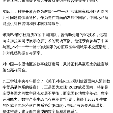
界在互利共赢前提下深入开展双多边科技合作提升了信心。”
实际上，科技开放合作为解决“
一带一路
”沿线
国家
和地区面临的
共
性
问题提供新途径。作为走在前面的发展中
国家
，中国尽己所
能提供科技咨询和技术转移等服务。
米斯巴·菲尔杜斯所在的中国团队，曾借助先进的5G技术，远程
向孟加拉国同行展示心脏手术的现场直播。他还亲自参与了中国
与至少6个“
一带一路
”沿线
国家
的心脏病医学领域学术交流活动，
并对此感到振奋与荣幸。
对中国—东盟地区的数字经济发展，秉持互利共赢理念的建言献
策也亮相
两会
。
九三学社
中央
今年提交了《关于对接RCEP规则建设面向东盟的数
字贸易港体系的提案》，正是因为发现“RCEP成员国间，特别是
东盟各国之间数字经济发展不
平
衡，而我国各地数字基础、数字
运用能力、数字产业生态也存在差异”问题，着眼于2022年生效
的区域全面经济伙伴关系协定(RCEP)，提出“有必要系统谋划、
整体推进，建设面向东盟的数字贸易港体系”。