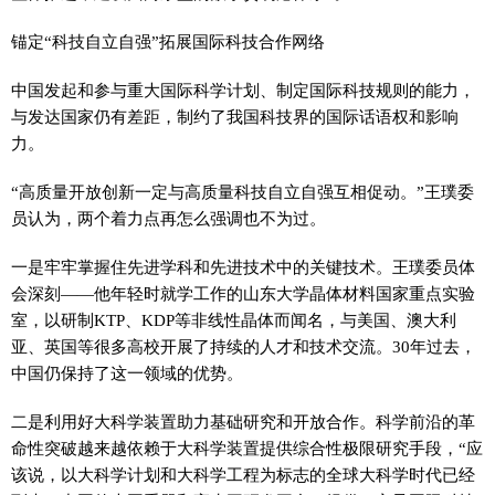
锚定“科技自立自强”拓展国际科技合作网络
中国发起和参与重大国际科学计划、制定国际科技规则的能力，
与发达
国家
仍有差距，制约了我国科技界的国际话语权和影响
力。
“高质量开放创新一定与高质量科技自立自强互相促动。”王璞委
员认为，两个着力点再怎么强调也不为过。
一是牢牢掌握住先进学科和先进技术中的关键技术。王璞委员体
会深刻——他年轻时就学工作的山东大学晶体材料
国家
重点实验
室，以研制KTP、KDP等非线
性
晶体而闻名，与美国、澳大利
亚、英国等很多高校开展了持续的人才和技术交流。30年过去，
中国仍保持了这一领域的优势。
二是利用好大科学装置助力基础研究和开放合作。科学前沿的革
命
性
突破越来越依赖于大科学装置提供综合
性
极限研究手段，“应
该说，以大科学计划和大科学工程为标志的全球大科学时代已经