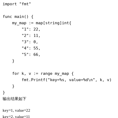
import "fmt"

func main() {

    my_map := map[string]int{

        "1": 22,

        "2": 11,

        "3": 0,

        "4": 55,

        "5": 66,

    }

    for k, v := range my_map {

        fmt.Printf("key=%s, value=%d\n", k, v)

    }

}
输出结果如下
key=1, value=22
key=2, value=11