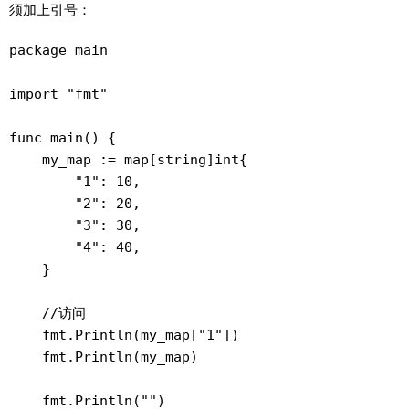
须加上引号：
package main

import "fmt"

func main() {

    my_map := map[string]int{

        "1": 10,

        "2": 20,

        "3": 30,

        "4": 40,

    }

    //访问

    fmt.Println(my_map["1"])

    fmt.Println(my_map)

    fmt.Println("")
