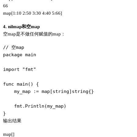
66
map[1:10 2:50 3:30 4:40 5:66]
4. nilmap和空map
空map是不做任何赋值的map：
// 空map

package main

import "fmt"

func main() {

    my_map := map[string]string{}

    fmt.Println(my_map)

}
输出结果
map[]