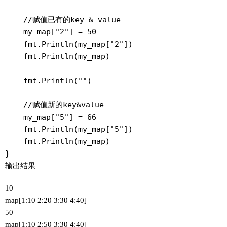
    //赋值已有的key & value

    my_map["2"] = 50

    fmt.Println(my_map["2"])

    fmt.Println(my_map)

    fmt.Println("")

    //赋值新的key&value

    my_map["5"] = 66

    fmt.Println(my_map["5"])

    fmt.Println(my_map)

}
输出结果
10
map[1:10 2:20 3:30 4:40]
50
map[1:10 2:50 3:30 4:40]