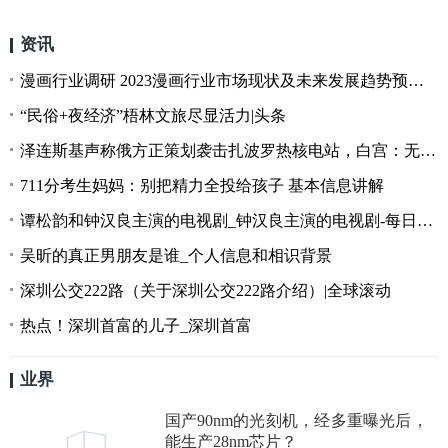
资讯
漫画行业调研 2023漫画行业市场现状及未来发展趋势预测分析_全球最新
“民俗+夜经济”梧林文旅尽显活力|头条
泽连斯基声称俄方正策划袭击扎波罗热核电站，白宫：无法证实
711分考生妈妈：别把精力全投给孩子 基本信息讲解
谭松韵和钟汉良主演的电视剧_钟汉良主演的电视剧-每日消息
吴昕的真正男朋友是谁_个人信息和相识背景
深圳公交222路（关于深圳公交222路介绍）|全球滚动
热点！深圳首富的儿子_深圳首富
业界
国产90nm的光刻机，经多重曝光后，
能生产28nm芯片？