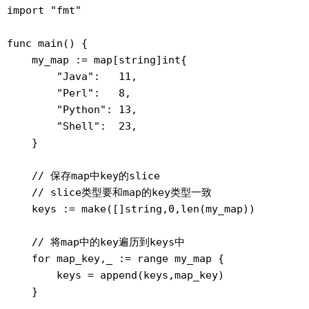
import "fmt"

func main() {

    my_map := map[string]int{

        "Java":   11,

        "Perl":   8,

        "Python": 13,

        "Shell":  23,

    }

    // 保存map中key的slice

    // slice类型要和map的key类型一致

    keys := make([]string,0,len(my_map))

    // 将map中的key遍历到keys中

    for map_key,_ := range my_map {

        keys = append(keys,map_key)

    }
