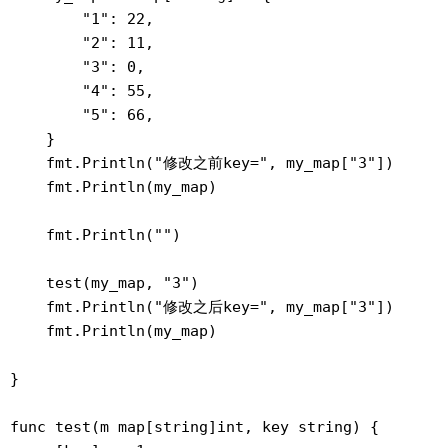
        "1": 22,

        "2": 11,

        "3": 0,

        "4": 55,

        "5": 66,

    }

    fmt.Println("修改之前key=", my_map["3"])

    fmt.Println(my_map)

    fmt.Println("")

    test(my_map, "3")

    fmt.Println("修改之后key=", my_map["3"])

    fmt.Println(my_map)

}

func test(m map[string]int, key string) {
