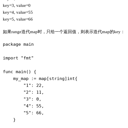
key=3, value=0
key=4, value=55
key=5, value=66
如果range迭代map时，只给一个返回值，则表示迭代map的key：
package main

import "fmt"

func main() {

    my_map := map[string]int{

        "1": 22,

        "2": 11,

        "3": 0,

        "4": 55,

        "5": 66,

    }
