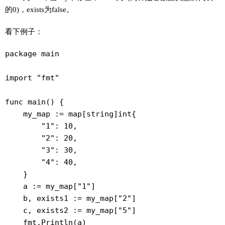
的0)，exists为false。
看下例子：
package main

import "fmt"

func main() {

    my_map := map[string]int{

        "1": 10,

        "2": 20,

        "3": 30,

        "4": 40,

    }

    a := my_map["1"]

    b, exists1 := my_map["2"]

    c, exists2 := my_map["5"]

    fmt.Println(a)
