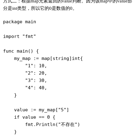
方式二：根据map元素返回的value判断。因为该map中的value部
分是int类型，所以它的0是数值的0。
package main

import "fmt"

func main() {

    my_map := map[string]int{

        "1": 10,

        "2": 20,

        "3": 30,

        "4": 40,

    }

    value := my_map["5"]

    if value == 0 {

        fmt.Println("不存在")

    }
