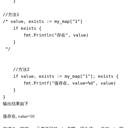
    }

//方法1

/* value, exists := my_map["1"]

    if exists {

        fmt.Println("存在", value)

    }

 */

    //方法2

    if value, exists := my_map["1"]; exists {

        fmt.Printf("值存在, value=%d", value)

    }

}
输出结果如下
值存在, value=10