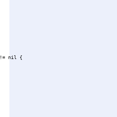
= nil {
