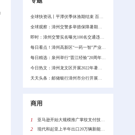
专题
果
全球快资讯丨平潭伏季休渔期结束 百舸入海去追鲜
全球观察：漳州交警多举措保障暑期驾考工作有序进行
即时：漳州交警实名曝光100名交通违法行为人（第十一批）
每日看点！漳州高新区“一药一智”产业园项目公司筹备推进会召开
每日精选：泉州举行“晋江经验”20周年重大项目开工活动
今日热文：漳州龙文区开展2022年暑期强师工程培训活动
天天头条：邮储银行漳州市分行开展抵制拒收现金活动宣传
商用
1
亚马逊开始大规模推广掌纹支付技术 顾客可使用“挥手付”结账
2
现代和起亚上半年出口20万辆新能源汽车同比增长30.6%