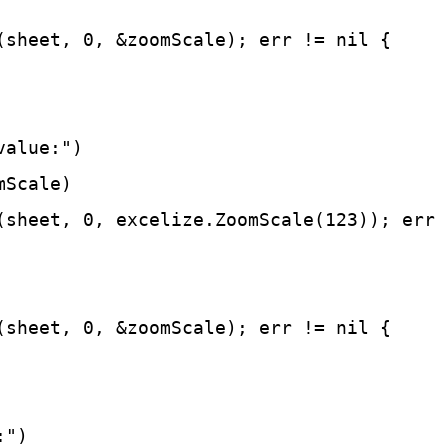
(sheet, 0, &zoomScale); err != nil {

alue:")

Scale)

(sheet, 0, excelize.ZoomScale(123)); err !
(sheet, 0, &zoomScale); err != nil {

")
