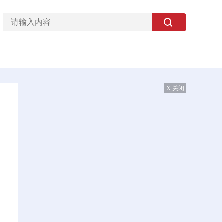
X 关闭
例