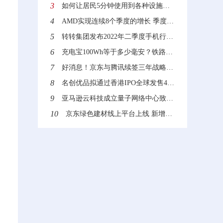
3
如何让居民5分钟使用到各种设施？沙特“线性城市”来了
4
AMD实现连续8个季度的增长 季度营收首次突破60亿美元利润更是翻倍
5
转转集团发布2022年二季度手机行情报告：二手市场“飘香”
6
充电宝100Wh等于多少毫安？铁路旅客禁止、限制携带和托运物品目录
7
好消息！京东与腾讯续签三年战略合作协议 加强技术创新与供应链服务
8
名创优品拟通过香港IPO全球发售4100万股 全球发售所得款项有什么用处？
9
亚马逊云科技成立量子网络中心致力解决量子计算领域的挑战
10
京东绿色建材线上平台上线 新增用户70%来自下沉市场