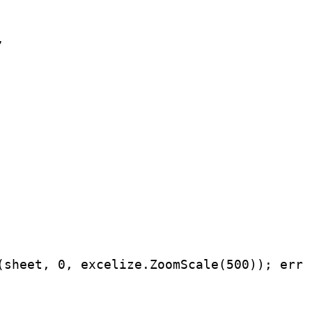


(sheet, 0, excelize.ZoomScale(500)); err !