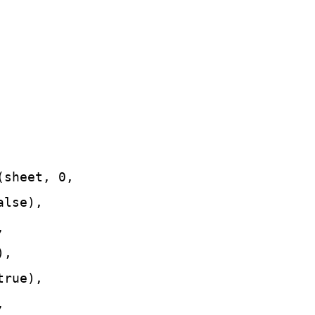
sheet, 0,

lse),



,

rue),


