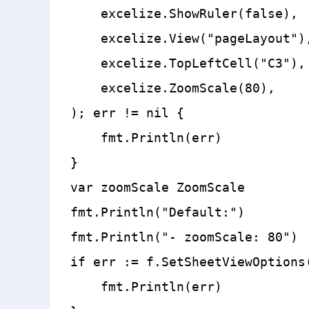
    excelize.ShowRuler(false),

    excelize.View("pageLayout"),
    excelize.TopLeftCell("C3"),

    excelize.ZoomScale(80),

); err != nil {

    fmt.Println(err)

}

var zoomScale ZoomScale

fmt.Println("Default:")

fmt.Println("- zoomScale: 80")

if err := f.SetSheetViewOptions
    fmt.Println(err)
