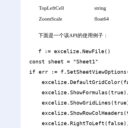
TopLeftCell
string
ZoomScale
float64
下面是一个该API的使用例子：
f := excelize.NewFile()

const sheet = "Sheet1"

if err := f.SetSheetViewOptions(
    excelize.DefaultGridColor(fa
    excelize.ShowFormulas(true),
    excelize.ShowGridLines(true)
    excelize.ShowRowColHeaders(t
    excelize.RightToLeft(false),