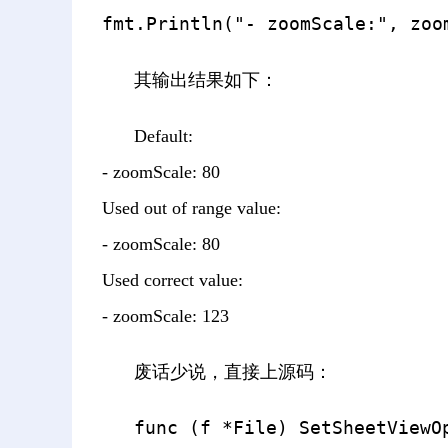
其输出结果如下：
Default:
- zoomScale: 80
Used out of range value:
- zoomScale: 80
Used correct value:
- zoomScale: 123
废话少说，直接上源码：
func (f *File) SetSheetViewO