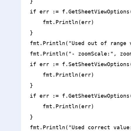
}

if err := f.GetSheetViewOptions
    fmt.Println(err)

}

fmt.Println("Used out of range v
fmt.Println("- zoomScale:", zoom
if err := f.SetSheetViewOptions
    fmt.Println(err)

}

if err := f.GetSheetViewOptions
    fmt.Println(err)

}

fmt.Println("Used correct value: