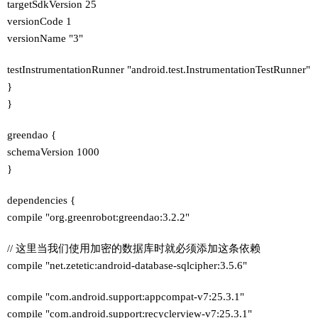
targetSdkVersion 25
versionCode 1
versionName "3"
testInstrumentationRunner "android.test.InstrumentationTestRunner"
}
}
greendao {
schemaVersion 1000
}
dependencies {
compile "org.greenrobot:greendao:3.2.2"
// 这里当我们使用加密的数据库时就必须添加这条依赖
compile "net.zetetic:android-database-sqlcipher:3.5.6"
compile "com.android.support:appcompat-v7:25.3.1"
compile "com.android.support:recyclerview-v7:25.3.1"