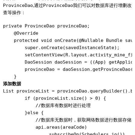
ProvinceDao
,通过
ProvinceDao
我们可以对数据库进行增删改
查等操作：
private ProvinceDao provinceDao;

    @Override

    protected void onCreate(@Nullable Bundle save
        super.onCreate(savedInstanceState);

        setContentView(R.layout.activity_mine_fix
        DaoSession daoSession = ((App) getApplica
        provinceDao = daoSession.getProvinceDao()
    }
添加数据
List
 provinceList = provinceDao.queryBuilder().bu
        if (provinceList.size() > 0) {

            //数据库有数据时进行处理

        }else {

            //数据库无数据时，获取网络数据进行数据存储

            api.areas(areaCode)

                .subscribeOn(Schedulers.io())
