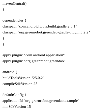
mavenCentral()
}
dependencies {
classpath "com.android.tools.build:gradle:2.3.1"
classpath "org.greenrobot:greendao-gradle-plugin:3.2.2"
}
}
apply plugin: "com.android.application"
apply plugin: "org.greenrobot.greendao"
android {
buildToolsVersion "25.0.2"
compileSdkVersion 25
defaultConfig {
applicationId "org.greenrobot.greendao.example"
minSdkVersion 15