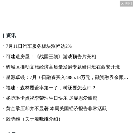
X 关闭
资讯
7月11日汽车服务板块涨幅达2%
可建造房屋！《战国王朝》游戏预告片亮相
鲤城区推动文旅经济高质量发展专题研讨班在西安开班
星源卓镁：7月10日融资买入4885.18万元，融资融券余额9410.87万元
福建：森林覆盖率第一了，树还要怎么种？
杨丞琳卡点祝李荣浩生日快乐 尽显恩爱甜蜜
黄金承压却并不显著 本周美国经济报告非常活跃
殷晓维（关于殷晓维介绍）