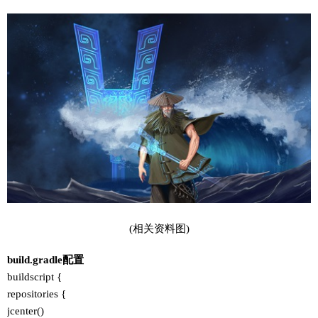
(相关资料图)
build.gradle配置
buildscript {
repositories {
jcenter()