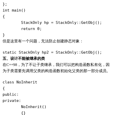
};

int main()

{

	StackOnly hp = StackOnly::GetObj();

	return 0;

但是这里有一个问题，无法防止创建静态对象：
static StackOnly hp2 = StackOnly::GetObj();
五、设计不能被继承的类
在C++98，为了不让子类继承，我们可以把构造函数私有化，因
为子类需要先调用父类的构造函数初始化父类的那一部分成员。
class NoInherit

{

public:

private:

	NoInherit()

	{}
