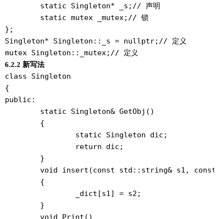
	static Singleton* _s;// 声明

	static mutex _mutex;// 锁

};

Singleton* Singleton::_s = nullptr;// 定义

6.2.2 新写法
class Singleton

{

public:

	static Singleton& GetObj()

	{

		static Singleton dic;

		return dic;

	}

	void insert(const std::string& s1, const std::string& s2)

	{

		_dict[s1] = s2;

	}

	void Print()
