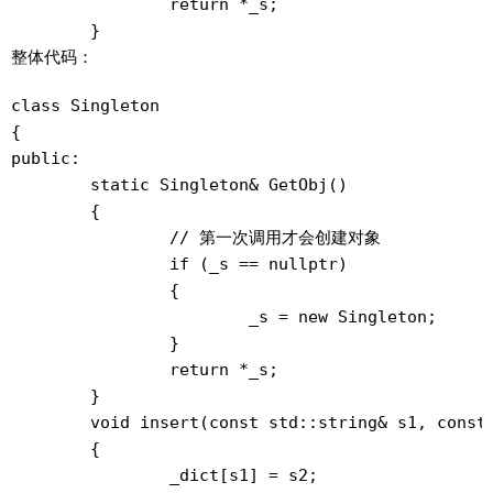
		return *_s;

整体代码：
class Singleton

{

public:

	static Singleton& GetObj()

	{

		// 第一次调用才会创建对象

		if (_s == nullptr)

		{

			_s = new Singleton;

		}

		return *_s;

	}

	void insert(const std::string& s1, const std::string& s2)

	{

		_dict[s1] = s2;
