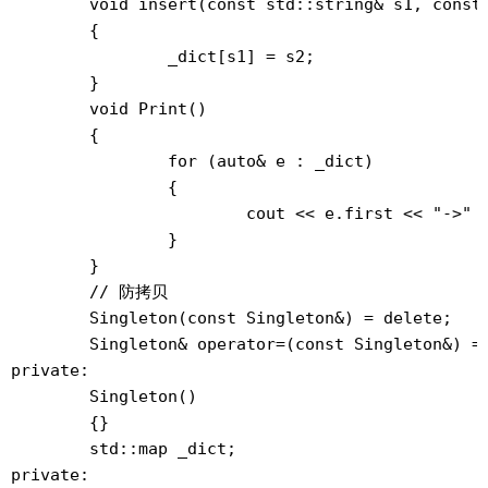
	void insert(const std::string& s1, const std::string& s2)

	{

		_dict[s1] = s2;

	}

	void Print()

	{

		for (auto& e : _dict)

		{

			cout << e.first << "->" << e.second << endl;

		}

	}

	// 防拷贝

	Singleton(const Singleton&) = delete;

	Singleton& operator=(const Singleton&) = delete;

private:

	Singleton()

	{}

	std::map
 _dict;

private:
