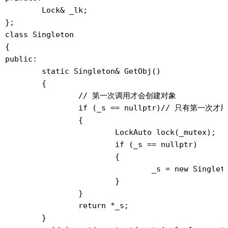
	Lock& _lk;

};

class Singleton

{

public:

	static Singleton& GetObj()

	{

		// 第一次调用才会创建对象

		if (_s == nullptr)// 只有第一次才用加锁

		{

			LockAuto
 lock(_mutex);

			if (_s == nullptr)

			{

				_s = new Singleton;

			}

		}

		return *_s;

	}
