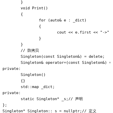
	}

	void Print()

	{

		for (auto& e : _dict)

		{

			cout << e.first << "->" << e.second << endl;

		}

	}

	// 防拷贝

	Singleton(const Singleton&) = delete;

	Singleton& operator=(const Singleton&) = delete;

private:

	Singleton()

	{}

	std::map
 _dict;

private:

	static Singleton* _s;// 声明

};
