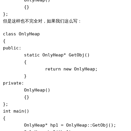
	OnlyHeap()

	{}

但是这样也不完全对，如果我们这么写：
class OnlyHeap

{

public:

	static OnlyHeap* GetObj()

	{

		return new OnlyHeap;

	}

private:

	OnlyHeap()

	{}

};

int main()

{

	OnlyHeap* hp1 = OnlyHeap::GetObj();
