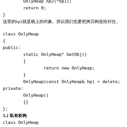
	OnlyHeap hp2(*hp1);

	return 0;

这里的hp2就是栈上的对象。所以我们也要把拷贝构造给封住。
class OnlyHeap

{

public:

	static OnlyHeap* GetObj()

	{

		return new OnlyHeap;

	}

	OnlyHeap(const OnlyHeap& hp) = delete;

private:

	OnlyHeap()

	{}

3.2 私有析构
class OnlyHeap
