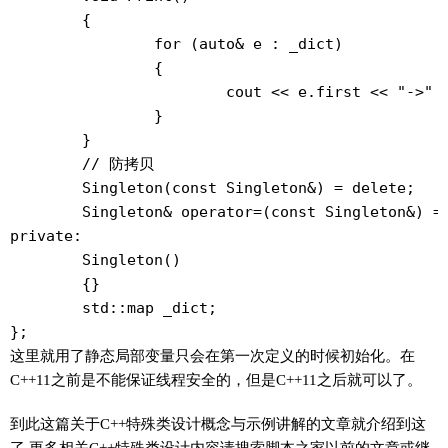
	{

		for (auto& e : _dict)

		{

			cout << e.first << "->" << e.second << endl;

		}

	}

	// 防拷贝

	Singleton(const Singleton&) = delete;

	Singleton& operator=(const Singleton&) = delete;

private:

	Singleton()

	{}

	std::map
 _dict;

};
这里就用了静态局部变量只会在第一次定义的时候初始化。在
C++11之前是不能保证线程安全的，但是C++11之后就可以了。
到此这篇关于C++特殊类设计概念与示例讲解的文章就介绍到这
了,更多相关C++特殊类设计内容请搜索脚本之家以前的文章或继