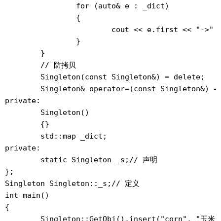
		for (auto& e : _dict)

		{

			cout << e.first << "->" << e.second << endl;

		}

	}

	// 防拷贝

	Singleton(const Singleton&) = delete;

	Singleton& operator=(const Singleton&) = delete;

private:

	Singleton()

	{}

	std::map
 _dict;

private:

	static Singleton _s;// 声明

};

Singleton Singleton::_s;// 定义

int main()

{

	Singleton::GetObj().insert("corn", "玉米");
