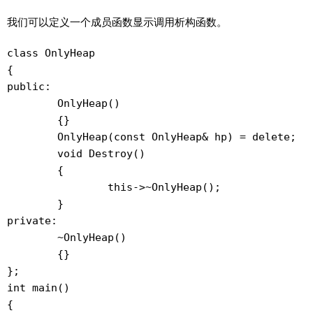
我们可以定义一个成员函数显示调用析构函数。
class OnlyHeap

{

public:

	OnlyHeap()

	{}

	OnlyHeap(const OnlyHeap& hp) = delete;

	void Destroy()

	{

		this->~OnlyHeap();

	}

private:

	~OnlyHeap()

	{}

};

int main()

{
